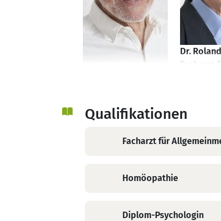
Dr. Rolan
Facharzt f
Dr. med. Bruno Mey
Medizin u
Facharzt für
Homöopat
Allgemeinmedizin,
Homöopathie
Qualifikationen
Facharzt für Allgemeinm
Homöopathie
Diplom-Psychologin