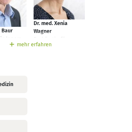
Dr. med. Xenia
d Baur
Wagner
ür Innere
Fachärztin für
mehr erfahren
nd
Allgemeinmedizin
hie
edizin