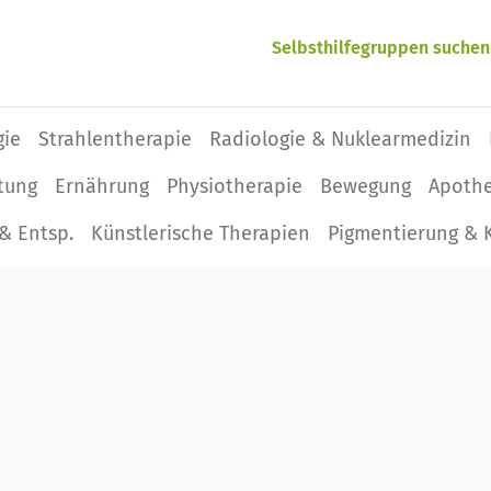
Selbsthilfegruppen suchen
gie
Strahlentherapie
Radiologie & Nuklearmedizin
tung
Ernährung
Physio­therapie
Bewegung
Apoth
& Entsp.
Künstlerische Therapien
Pigmentierung & 