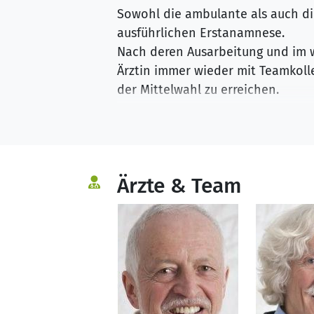
Sowohl die ambulante als auch di
ausführlichen Erstanamnese.
Nach deren Ausarbeitung und im w
Ärztin immer wieder mit Teamkolle
der Mittelwahl zu erreichen.
Der Prozess der Gesundung kann d
werden. Dabei stärken wir mit At
Meditation sowie Ressourcen-orie
Ärzte & Team
und Geist.
Bei schweren Erkrankungen hat sic
den Ärzten und den Therapeuten 
krankmachende Muster aufgeben z