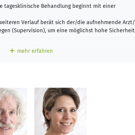
e tagesklinische Behandlung beginnt mit einer
eiteren Verlauf berät sich der/die aufnehmende Arzt/
gen (Supervision), um eine möglichst hohe Sicherheit
mehr erfahren
urch ein therapeutisches Begleitprogramm unterstütz
emtherapie, Körper- und Energiearbeit, Achtsamkeit un
ntierter Psychotherapie die Verbindung von Körper, S
h die intensive Begleitung mit täglichen Kontakten z
sehr bewährt, um in einem geschützten Rahmen alte,
u können und Schritte in ein neues Leben zu gehen.