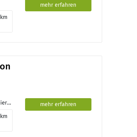
mehr erfahren
1km
ion
Qualifikationen: ContactSkin Seminar, Zweithaar-Präqualifizierung (AfP)
mehr erfahren
km