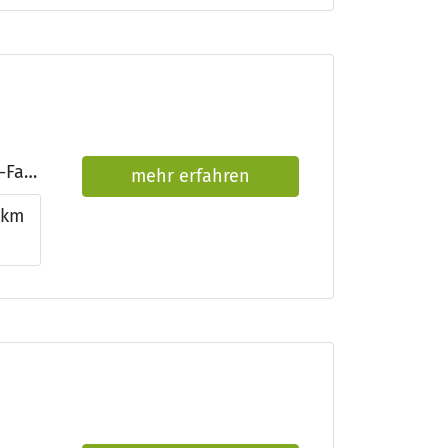
Qualifikationen: Präqualifizierung, Friseurmeister, Zweithaar-Fachspezialist
mehr erfahren
km
n