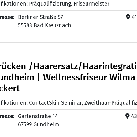
fikationen: Präqualifizierung, Friseurmeister
resse:
Berliner Straße 57
4
55583 Bad Kreuznach
rücken /Haarersatz/Haarintegrat
undheim | Wellnessfriseur Wilma
ckert
resse:
Gartenstraße 14
43
67599 Gundheim