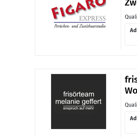
Zw
Quali
Ad
fr
Wo
Ad