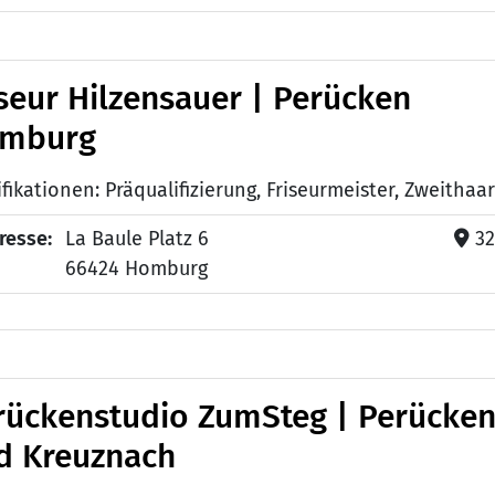
iseur Hilzensauer | Perücken
mburg
resse:
La Baule Platz 6
32
66424 Homburg
rückenstudio ZumSteg | Perücke
d Kreuznach