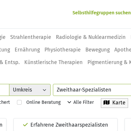
Selbsthilfegruppen suchen
gie
Strahlentherapie
Radiologie & Nuklearmedizin
tung
Ernährung
Physio­therapie
Bewegung
Apoth
& Entsp.
Künstlerische Therapien
Pigmentierung & 
chert
Online Beratung
Alle Filter
Karte
en
Erfahrene Zweithaarspezialisten