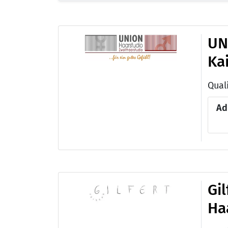
UN
Ka
Quali
Ad
Gi
Ha