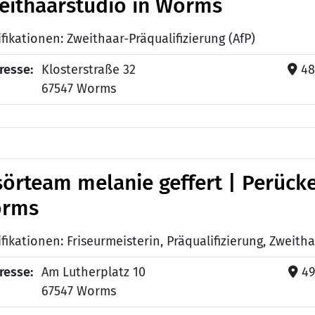
eithaarstudio in Worms
fikationen: Zweithaar-Präqualifizierung (AfP)
resse:
Klosterstraße 32
48
67547 Worms
isörteam melanie geffert | Perück
rms
resse:
Am Lutherplatz 10
49
67547 Worms