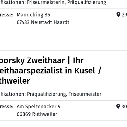
fikationen: Friseurmeisterin, Präqualifizierung
resse:
Mandelring 86
29
67433 Neustadt Haardt
borsky Zweithaar | Ihr
ithaarspezialist in Kusel /
thweiler
fikationen: Präqualifizierung, Friseurmeister
resse:
Am Spelzenacker 9
30
66869 Ruthweiler