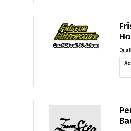
Fr
Ho
Ad
Pe
Ba