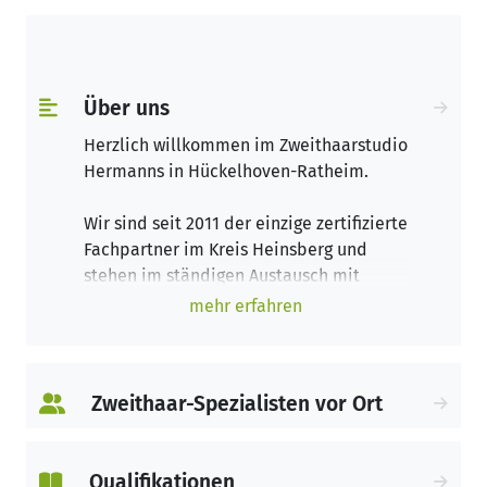
Über uns
Herzlich willkommen im Zweithaarstudio
Hermanns in Hückelhoven-Ratheim.
Wir sind seit 2011 der einzige zertifizierte
Fachpartner im Kreis Heinsberg und
stehen im ständigen Austausch mit
Ärzten und Organisationen. Wir sind
mehr erfahren
durch unsere Präqualifizierung in der
Lage, direkt mit Ihrer Krankenkasse
abzurechnen – Sie können einfach mit
Zweithaar-Spezialisten vor Ort
dem Rezept Ihres Arztes für einen
Haarersatz zu uns kommen, wir kümmern
uns um die gesamte Abwicklung.
Qualifikationen
Mit Produkten namhafter Hersteller