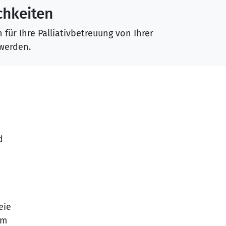
hkeiten
 für Ihre Palliativbetreuung von Ihrer
werden.
d
eie
em