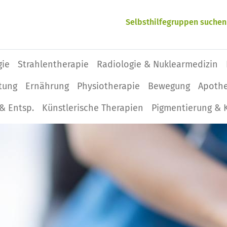
Selbsthilfegruppen suchen
gie
Strahlentherapie
Radiologie & Nuklearmedizin
tung
Ernährung
Physio­therapie
Bewegung
Apoth
& Entsp.
Künstlerische Therapien
Pigmentierung & 