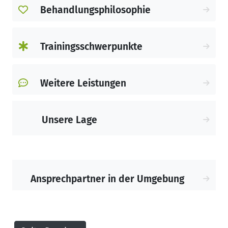
Behandlungsphilosophie
profitieren.
Damit Sie sich wohlfühlen in unserer
Trainingsschwerpunkte
Praxis, ist diese modern und großzügig
eingerichtet.
Weitere Leistungen
Wir freuen uns auf Sie, Ihr
Gesundheitszentrum in Weilheim!
Unsere Lage
Ansprechpartner in der Umgebung