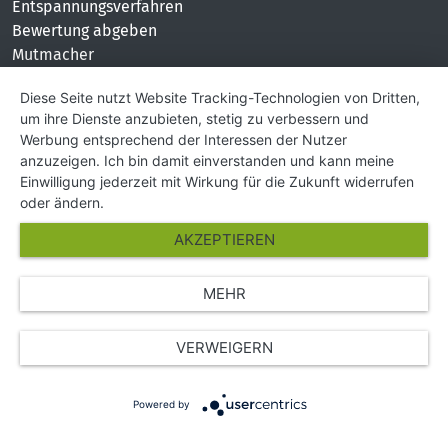
Entspannungsverfahren
Bewertung abgeben
Mutmacher
KONTAKT
Diese Seite nutzt Website Tracking-Technologien von Dritten,
um ihre Dienste anzubieten, stetig zu verbessern und
Impressum
Werbung entsprechend der Interessen der Nutzer
Hilfe und Kontakt
anzuzeigen. Ich bin damit einverstanden und kann meine
Partner
Einwilligung jederzeit mit Wirkung für die Zukunft widerrufen
Presse
oder ändern.
Über Uns
AKZEPTIEREN
Karriere
MEHR
© Copyright 2026 SGK Stärker gegen Krebs
VERWEIGERN
Powered by