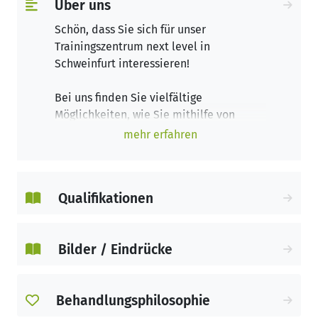
Über uns
Schön, dass Sie sich für unser
Trainingszentrum next level in
Schweinfurt interessieren!
Bei uns finden Sie vielfältige
Möglichkeiten, wie Sie mithilfe von
Training Ihr Wohlbefinden verbessern,
mehr erfahren
Ihre Leistungsfähigkeit steigern und
mögliche Nebenwirkungen Ihrer
Krebserkrankung lindern können.
Qualifikationen
Unser erfahrenes Team bei next level in
Schweinfurt erstellt gemeinsam mit
Ihnen ein einzigartiges Trainingskonzept,
Bilder / Eindrücke
das ganz individuell auf Ihre Wünsche
und Ihren Gesundheitszustand
angepasst wird.
Behandlungsphilosophie