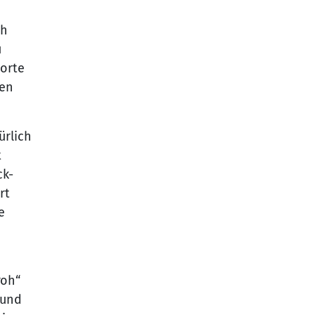
ch
u
Worte
ben
ürlich
t
ck-
rt
e
roh“
 und