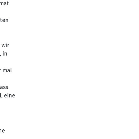
rmat
rten
 wir
 in
r mal
dass
, eine
ne