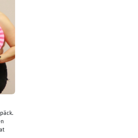
päck.
en
at