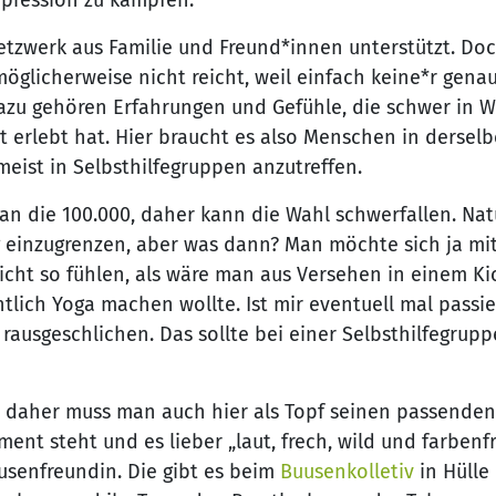
etzwerk aus Familie und Freund*innen unterstützt. Do
öglicherweise nicht reicht, weil einfach keine*r gena
azu gehören Erfahrungen und Gefühle, die schwer in 
t erlebt hat. Hier braucht es also Menschen in dersel
meist in Selbsthilfegruppen anzutreffen.
 an die 100.000, daher kann die Wahl schwerfallen. Nat
ng einzugrenzen, aber was dann? Man möchte sich ja mi
cht so fühlen, als wäre man aus Versehen in einem Ki
lich Yoga machen wollte. Ist mir eventuell mal passie
rausgeschlichen. Das sollte bei einer Selbsthilfegrupp
ß, daher muss man auch hier als Topf seinen passenden
ent steht und es lieber „laut, frech, wild und farbenf
usenfreundin. Die gibt es beim
Buusenkolletiv
in Hülle