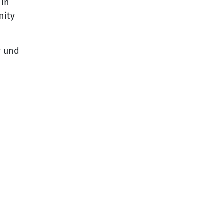
 in
nity
v und