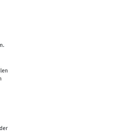
n.
llen
n
n
 der