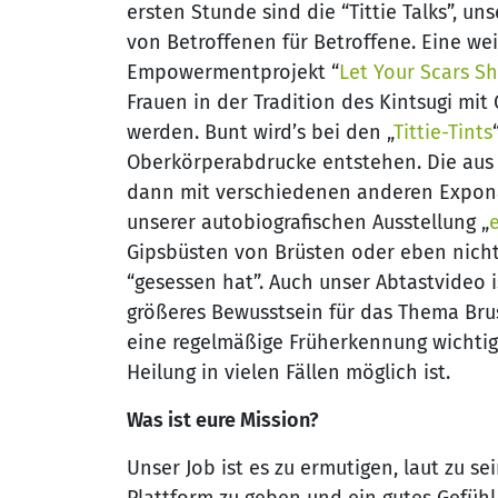
ersten Stunde sind die “Tittie Talks”, un
von Betroffenen für Betroffene. Eine wei
Empowermentprojekt “
Let Your Scars S
Frauen in der Tradition des Kintsugi mit 
werden. Bunt wird’s bei den „
Tittie-Tints
Oberkörperabdrucke entstehen. Die aus
dann mit verschiedenen anderen Exponat
unserer autobiografischen Ausstellung „
Gipsbüsten von Brüsten oder eben nich
“gesessen hat”. Auch unser Abtastvideo is
größeres Bewusstsein für das Thema Bru
eine regelmäßige Früherkennung wichtig 
Heilung in vielen Fällen möglich ist.
Was ist eure Mission?
Unser Job ist es zu ermutigen, laut zu 
Plattform zu geben und ein gutes Gefühl