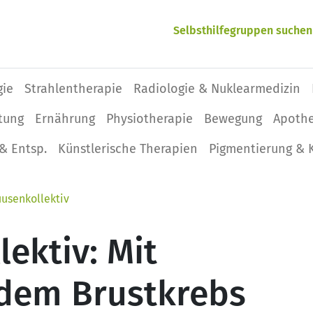
Selbsthilfegruppen suchen
gie
Strahlentherapie
Radiologie & Nuklearmedizin
tung
Ernährung
Physio­therapie
Bewegung
Apoth
& Entsp.
Künstlerische Therapien
Pigmentierung & 
usenkollektiv
ektiv: Mit
dem Brustkrebs