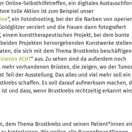
ser Online-Selbsthilfetreffen, ein digitales Austauschfo
tere tolle Aktion ist zum Beispiel unser
hine
”, ein Fotoshooting, bei der die Narben von operie
Goldglitzer verziert und die Frauen dann fotografiert
“, einem kunsttherapeutischen Projekt, bei dem bunte
 beiden Projekten hervorgehenden Kunstwerke stellen
en, die sich mit dem Thema Brustkrebs beschäftigen,
einevon ACHT
“ aus. Zu sehen sind da außerdem noch
t mehr vorhandenen Brüsten, die zeigen, wo der Tumo
t Teil der Ausstellung. Das alles und viel mehr soll ein
stkrebs schaffen. Es soll darauf aufmerksam machen, 
ist und dass, wenn Brustkrebs rechtzeitig erkannt wird
sein, dem Thema Brustkrebs und seinen Patient*innen ei
 zu hinterlassen. Wir wollen alle Buusenfreund*innen