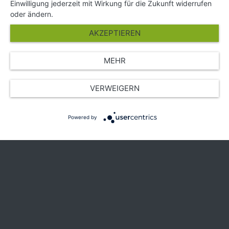
Einwilligung jederzeit mit Wirkung für die Zukunft widerrufen
Presse
oder ändern.
Über Uns
AKZEPTIEREN
Karriere
MEHR
© Copyright 2026 SGK Stärker gegen Krebs
VERWEIGERN
Powered by