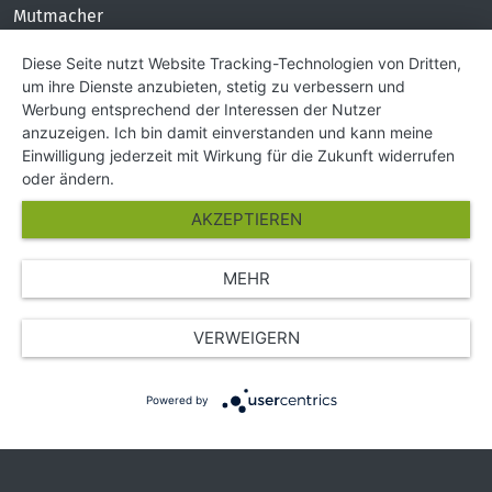
Mutmacher
KONTAKT
Diese Seite nutzt Website Tracking-Technologien von Dritten,
um ihre Dienste anzubieten, stetig zu verbessern und
Impressum
Werbung entsprechend der Interessen der Nutzer
Hilfe und Kontakt
anzuzeigen. Ich bin damit einverstanden und kann meine
Partner
Einwilligung jederzeit mit Wirkung für die Zukunft widerrufen
Presse
oder ändern.
Über Uns
AKZEPTIEREN
Karriere
MEHR
© Copyright 2026 SGK Stärker gegen Krebs
VERWEIGERN
Powered by