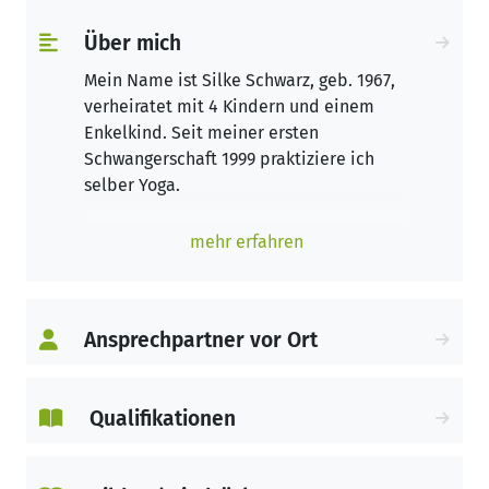
Über mich
Mein Name ist Silke Schwarz, geb. 1967,
verheiratet mit 4 Kindern und einem
Enkelkind. Seit meiner ersten
Schwangerschaft 1999 praktiziere ich
selber Yoga.
Nach einer schweren Erkrankung im Jahr
mehr erfahren
2018 hat mir Yoga geholfen wieder
Vertrauen in meinen Körper zu
bekommen. Yoga hat mir wieder die
Kraft, Stärke und Flexibilität gegeben,
Ansprechpartner vor Ort
die ich im Leben benötige, um meine
Wünsche und Ziele zu erfüllen.
Qualifikationen
Dadurch ist der Wunsch entstanden eine
Ausbildung als Yogalehrerin zu
absolvieren mit dem Schwerpunkt Yoga