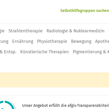
Selbsthilfegruppen suchen
gie
Strahlentherapie
Radiologie & Nuklearmedizin
tung
Ernährung
Physio­therapie
Bewegung
Apoth
& Entsp.
Künstlerische Therapien
Pigmentierung & 
Unser Angebot erfüllt die afgis-Transparenzkriter