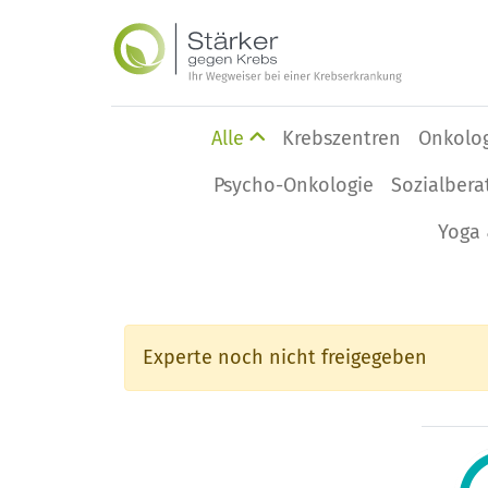
Alle
Krebszentren
Onkolo
Psycho-Onkologie
Sozialbera
Yoga 
Experte noch nicht freigegeben