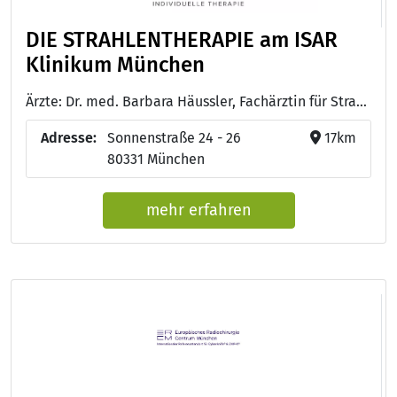
DIE STRAHLENTHERAPIE am ISAR
Klinikum München
Ärzte: Dr. med. Barbara Häussler, Fachärztin für Strahlentherapie und Diagnostische Radiologie - Dr. med. Birgit Loeper- Kabasakal, Fachärztin für Strahlentherapie - Prof. Dr. med. Barbara Röper, Fachärztin für Strahlentherapie - Dr. med. Miriam Hadjamu, Fachärztin für Strahlentherapie - Dr. med. Claudia Andrä, Fachärztin für Strahlentherapie - Dr. med. Kerstin Krause, Fachärztin für Strahlentherapie - Dr. med. Brigita Kuper, Fachärztin für Strahlentherapie - Dr. med. Louisa D'Cruz, Fachärztin für Strahlentherapie - Dr. med. Richard Späth, Fachärztin für Strahlentherapie - Dr. med. Paul Lutyj, Fachärztin für Strahlentherapie
Adresse:
Sonnenstraße 24 - 26
17km
80331 München
mehr erfahren