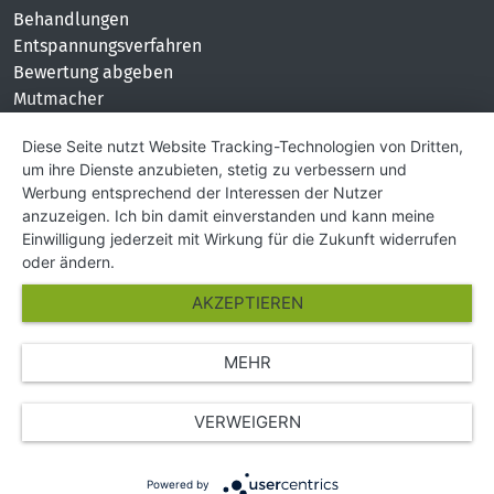
Behandlungen
Entspannungsverfahren
Bewertung abgeben
Mutmacher
KONTAKT
Diese Seite nutzt Website Tracking-Technologien von Dritten,
um ihre Dienste anzubieten, stetig zu verbessern und
Impressum
Werbung entsprechend der Interessen der Nutzer
Hilfe und Kontakt
anzuzeigen. Ich bin damit einverstanden und kann meine
Partner
Einwilligung jederzeit mit Wirkung für die Zukunft widerrufen
Presse
oder ändern.
Über Uns
AKZEPTIEREN
Karriere
MEHR
© Copyright 2026 SGK Stärker gegen Krebs
VERWEIGERN
Powered by