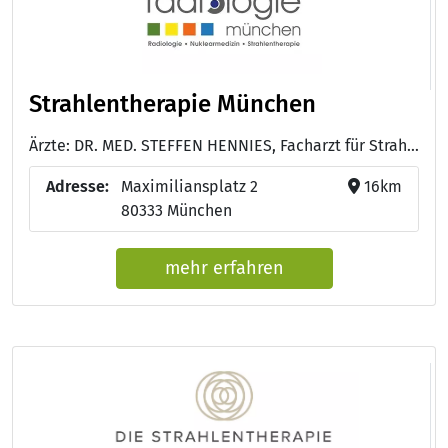
Strahlentherapie München
Ärzte: DR. MED. STEFFEN HENNIES, Facharzt für Strahlentherapie und Radioonkologie - PRIV.-DOZ. DR. MED. HENDRIK A. WOLFF, Facharzt für Strahlentherapie und Radioonkologie mit Zusatzbezeichnung Palliativmedizin - PRIV.-DOZ. DR. MED. DIPL.-CHEM. GREGOR HABL, Facharzt für Strahlentherapie und Radioonkologie
Adresse:
Maxi­milians­platz 2
16km
80333 München
mehr erfahren