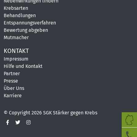
Nebenwirkungen lindern
Krebsarten
Behandlungen
Entspannungsverfahren
Bewertung abgeben
Mutmacher
KONTAKT
Diese Seite nutzt Website Tracking-Technologien von Dritten,
um ihre Dienste anzubieten, stetig zu verbessern und
Impressum
Werbung entsprechend der Interessen der Nutzer
Hilfe und Kontakt
anzuzeigen. Ich bin damit einverstanden und kann meine
Partner
Einwilligung jederzeit mit Wirkung für die Zukunft widerrufen
Presse
oder ändern.
Über Uns
AKZEPTIEREN
Karriere
MEHR
© Copyright 2026 SGK Stärker gegen Krebs
VERWEIGERN