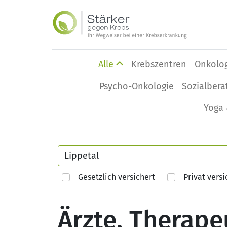
Alle
Krebszentren
Onkolo
Psycho-Onkologie
Sozialbera
Yoga 
Gesetzlich versichert
Privat versi
Ärzte, Therape