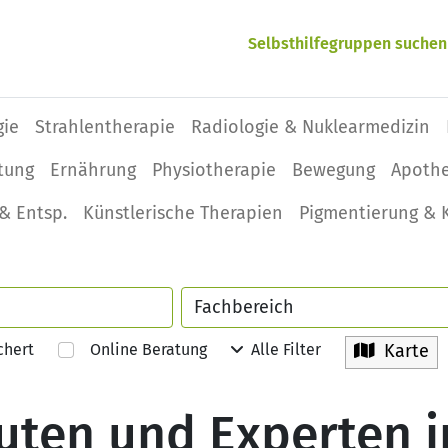
Selbsthilfegruppen suchen
gie
Strahlentherapie
Radiologie & Nuklearmedizin
tung
Ernährung
Physio­therapie
Bewegung
Apoth
& Entsp.
Künstlerische Therapien
Pigmentierung & 
chert
Online Beratung
Alle Filter
Karte
uten und Experten i