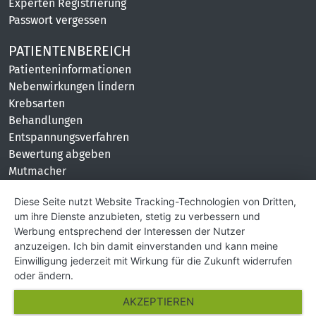
Experten Registrierung
Passwort vergessen
PATIENTENBEREICH
Patienteninformationen
Nebenwirkungen lindern
Krebsarten
Behandlungen
Entspannungsverfahren
Bewertung abgeben
Mutmacher
KONTAKT
Diese Seite nutzt Website Tracking-Technologien von Dritten,
um ihre Dienste anzubieten, stetig zu verbessern und
Impressum
Werbung entsprechend der Interessen der Nutzer
Hilfe und Kontakt
anzuzeigen. Ich bin damit einverstanden und kann meine
Partner
Einwilligung jederzeit mit Wirkung für die Zukunft widerrufen
Presse
oder ändern.
Über Uns
AKZEPTIEREN
Karriere