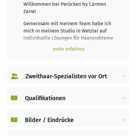
Willkommen bei Perücken by Carmen
Zarra!
Gemeinsam mit meinem Team habe ich
mich in meinem Studio in Wetzlar auf
individuelle Lösungen für Haarprobleme
und Haarverlust spezialisiert. Unsere
mehr erfahren
erfahrenen Mitarbeiterinnen aus
Hairstylisten und Zweithaarspezialisten
stehen Ihnen mit Rat und Tat zur Seite,
um Ihnen zu helfen, Ihr
Selbstvertrauen
Zweithaar-Spezialisten vor Ort
und Ihre Lebensqualität
zurückzugewinnen.
Qualifikationen
Bei uns steht die
individuelle Beratung
im Vordergrund. In einem persönlichen
Gespräch nehmen wir uns Zeit, um Ihre
Bilder / Eindrücke
Wünsche und Anliegen zu besprechen
und gemeinsam die beste Lösung für Sie