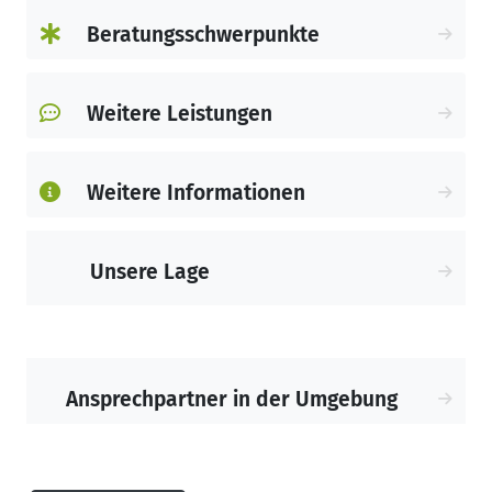
der Krankenkasse. Außerdem beraten wir
Beratungsschwerpunkte
Sie auch außerhalb unserer regulären
Geschäftszeiten.
Weitere Leistungen
Weitere Informationen
Unsere Lage
Ansprechpartner in der Umgebung