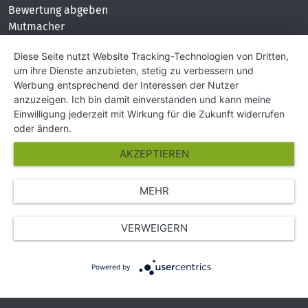
Bewertung abgeben
Mutmacher
KONTAKT
Diese Seite nutzt Website Tracking-Technologien von Dritten,
um ihre Dienste anzubieten, stetig zu verbessern und
Impressum
Werbung entsprechend der Interessen der Nutzer
Hilfe und Kontakt
anzuzeigen. Ich bin damit einverstanden und kann meine
Partner
Einwilligung jederzeit mit Wirkung für die Zukunft widerrufen
Presse
oder ändern.
Über Uns
AKZEPTIEREN
Karriere
MEHR
© Copyright 2026 SGK Stärker gegen Krebs
VERWEIGERN
Powered by