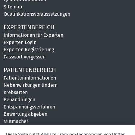
Sitemap
Qualifikationsvoraussetzungen
EXPERTENBEREICH
Informationen für Experten
Experten Login
Experten Registrierung
Passwort vergessen
PATIENTENBEREICH
Patienteninformationen
Nebenwirkungen lindern
Krebsarten
Behandlungen
Entspannungsverfahren
Bewertung abgeben
Mutmacher
KONTAKT
Diese Seite nutzt Website Tracking-Technologien von Dritten,