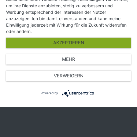
um ihre Dienste anzubieten, stetig zu verbessern und
Impressum
Werbung entsprechend der Interessen der Nutzer
Hilfe und Kontakt
anzuzeigen. Ich bin damit einverstanden und kann meine
Partner
Einwilligung jederzeit mit Wirkung für die Zukunft widerrufen
Presse
oder ändern.
Über Uns
AKZEPTIEREN
Karriere
MEHR
© Copyright 2026 SGK Stärker gegen Krebs
VERWEIGERN
Powered by