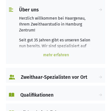
Über uns
Herzlich willkommen bei Haargenau,
Ihrem Zweithaarstudio in Hamburg
Zentrum!
Seit gut 35 Jahren gibt es unseren Salon
nun bereits. Wir sind spezialisiert auf
die Bereitstellung von Haarersatz für
mehr erfahren
onkologische Patientinnen und
Patienten.
Während einer Chemotherapie zählt
Haarausfall zu einer der häufigsten
Zweithaar-Spezialisten vor Ort
Nebenwirkungen. Die damit verbundene
starke Veränderung des eigenen
Erscheinungsbildes stellt für viele
Qualifikationen
Betroffene oftmals eine große
Herausforderung dar. Wir sind hierbei für