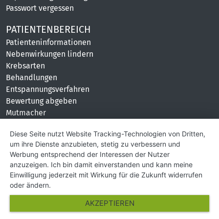
Passwort vergessen
PATIENTENBEREICH
Patienteninformationen
Nebenwirkungen lindern
Krebsarten
Behandlungen
Entspannungsverfahren
Bewertung abgeben
Mutmacher
KONTAKT
Diese Seite nutzt Website Tracking-Technologien von Dritten,
um ihre Dienste anzubieten, stetig zu verbessern und
Impressum
Werbung entsprechend der Interessen der Nutzer
Hilfe und Kontakt
anzuzeigen. Ich bin damit einverstanden und kann meine
Partner
Einwilligung jederzeit mit Wirkung für die Zukunft widerrufen
Presse
oder ändern.
Über Uns
AKZEPTIEREN
Karriere