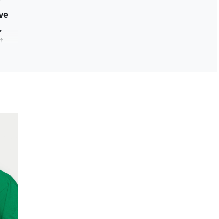
r
ive
,
t
lt
zu
e da