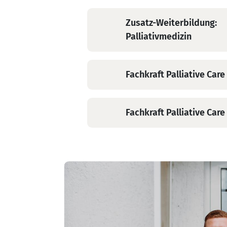
Zusatz-Weiterbildung:
Anthony Jyß
Palliativmedizin
Stellvertrender
Koordinator,
Pflegefachkraft ZB
Fachkraft Palliative Care
Palliative Care /
Verah Care /
Wundexperte ICW /
Fachkraft Palliative Care
PainNurse