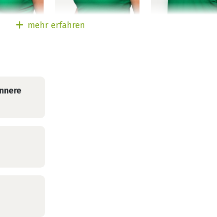
Juliane Patzwahl
Benny Rickelt
nneliese
mehr erfahren
Ärztin in
Leitender
Weiterbildung
Koordinator,
edizinerin,
Palliativmedizin,
Pflegefachkraft 
 für
Fachärztin für
Palliative Care /
Allgemeinmedizin
Verah Care /
Innere
Wundexperte IC