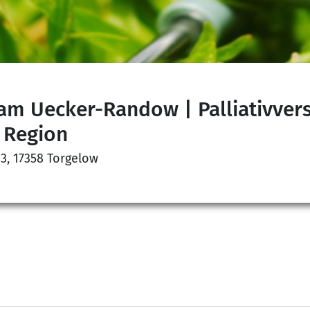
am Uecker-Randow | Palliativver
 Region
 3, 17358 Torgelow