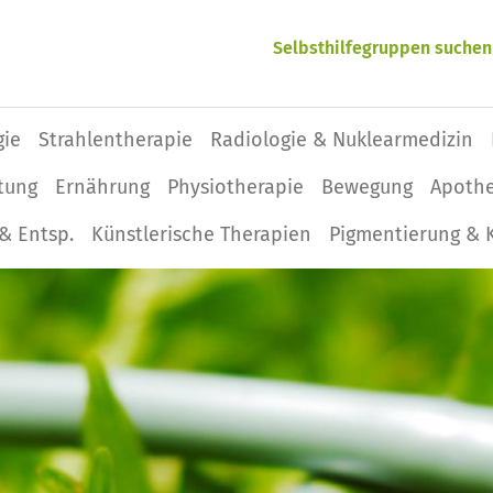
Selbsthilfegruppen suchen
gie
Strahlentherapie
Radiologie & Nuklearmedizin
tung
Ernährung
Physio­therapie
Bewegung
Apoth
& Entsp.
Künstlerische Therapien
Pigmentierung & 