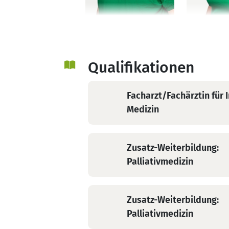
Ihr SAPV Team Uecker-Randow
Christian
Dr. med. A
Hönnscheidt
Rentz
Leitender
Palliativm
Palliativmediziner,
Fachärztin
Qualifikationen
Facharzt für Innere
Chirurgie
Medizin &
Facharzt/Fachärztin für 
Notfallmedizin
Medizin
Zusatz-Weiterbildung:
Palliativmedizin
Zusatz-Weiterbildung:
Palliativmedizin