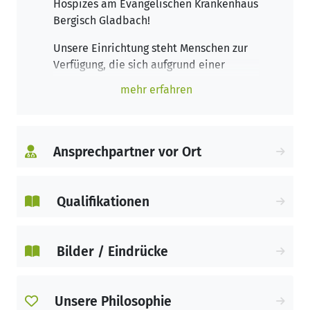
Hospizes am Evangelischen Krankenhaus
Bergisch Gladbach!
Unsere Einrichtung steht Menschen zur
Verfügung, die sich aufgrund einer
schweren Erkrankung und hohem
mehr erfahren
medizinischen und pflegerischen
Versorgungsbedarfs nicht mehr Zuhause
oder in einer Pflegeeinrichtung
aufhalten können. Durch Einrichtungen
Ansprechpartner vor Ort
wie unsere sollen auch häufige
Krankenhausaufenthalte vermieden
werden und Patientinnen und Patienten
Qualifikationen
ein würdevolles, selbstbestimmtes
Lebensende ermöglicht werden.
Unsere Zimmer sind auf Ihre
Bilder / Eindrücke
medizinischen Bedürfnisse und Ihr
Wohlbefinden ausgelegt. Gerne können
Sie auf Wunsch auch Angehörige zu uns
Unsere Philosophie