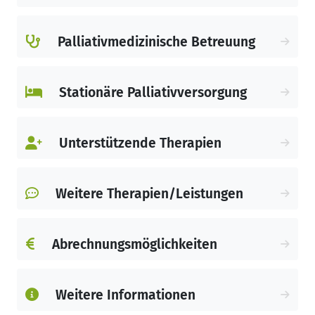
mitbringen.
Zudem steht Ihnen ein Team aus Ärzten,
Palliativmedizinische Betreuung
Pflegekräften, Physiotherapeuten und
vielen weiteren Spezialisten jederzeit
zur Verfügung.
Stationäre Palliativversorgung
Ihr Team des Hospiz am Evangelischen
Krankenhaus Bergisch Gladbach
Unterstützende Therapien
Weitere Therapien/Leistungen
Abrechnungsmöglichkeiten
Weitere Informationen