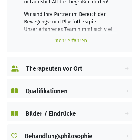
in Landshut-Altdorf begrüßen dürfen!
Wir sind Ihre Partner im Bereich der
Bewegungs- und Physiotherapie.
Unser erfahrenes Team nimmt sich viel
Zeit für Sie und Ihre individuellen
mehr erfahren
Gesundheitsziele: Wir unterstützen Sie
bei der Linderung von Schmerzen, helfen
Ihnen bei möglichen Nebenwirkungen
Ihrer Krebserkrankung und machen Sie
Therapeuten vor Ort
wieder fit für Ihren Alltag.
Unser Sport-, Therapie- und
Gesundheitszentrum bietet Ihnen die
Qualifikationen
Möglichkeit zu individuellem
Gerätetraining, abwechslungsreichen
Kursstunden, Erholung und Entspannung
Bilder / Eindrücke
sowie zu qualifizierten,
physiotherapeutischen Behandlungen –
und das alles bei einer Rundum-
Behandlungsphilosophie