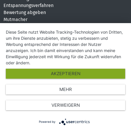
Entspannungsverfahren
Bewertung abgeben
Mutmacher
KONTAKT
Diese Seite nutzt Website Tracking-Technologien von Dritten,
um ihre Dienste anzubieten, stetig zu verbessern und
Impressum
Werbung entsprechend der Interessen der Nutzer
Hilfe und Kontakt
anzuzeigen. Ich bin damit einverstanden und kann meine
Partner
Einwilligung jederzeit mit Wirkung für die Zukunft widerrufen
Presse
oder ändern.
Über Uns
AKZEPTIEREN
Karriere
MEHR
© Copyright 2026 SGK Stärker gegen Krebs
VERWEIGERN
Powered by