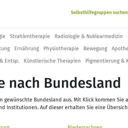
Selbsthilfegruppen suchen
gie
Strahlentherapie
Radiologie & Nuklearmedizin
tung
Ernährung
Physio­therapie
Bewegung
Apoth
& Entsp.
Künstlerische Therapien
Pigmentierung & 
e nach Bundesland
 gewünschte Bundesland aus. Mit Klick kommen Sie au
nd Institutionen. Auf dieser erhalten Sie eine Übersi
burg
Niedersachsen