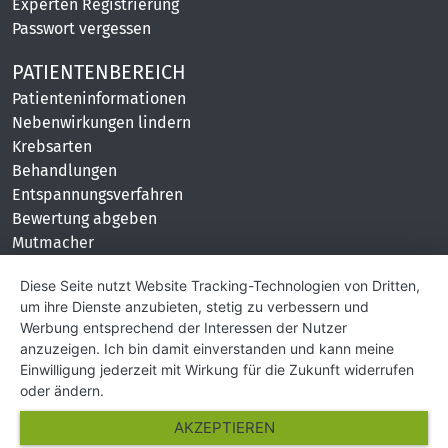
Experten Registrierung
Passwort vergessen
PATIENTENBEREICH
Patienteninformationen
Nebenwirkungen lindern
Krebsarten
Behandlungen
Entspannungsverfahren
Bewertung abgeben
Mutmacher
KONTAKT
Diese Seite nutzt Website Tracking-Technologien von Dritten,
um ihre Dienste anzubieten, stetig zu verbessern und
Impressum
Werbung entsprechend der Interessen der Nutzer
Hilfe und Kontakt
anzuzeigen. Ich bin damit einverstanden und kann meine
Partner
Einwilligung jederzeit mit Wirkung für die Zukunft widerrufen
Presse
oder ändern.
Über Uns
AKZEPTIEREN
Karriere