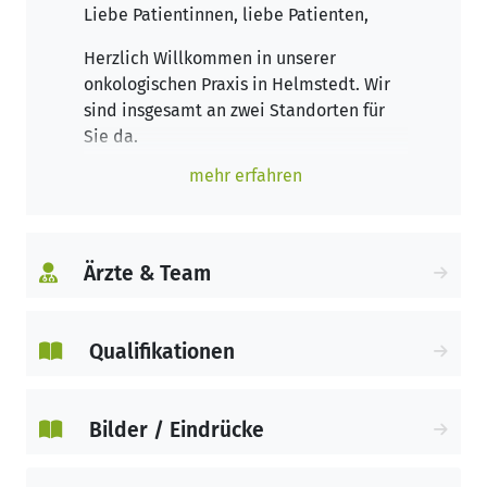
Liebe Patientinnen, liebe Patienten,
Herzlich Willkommen in unserer
onkologischen Praxis in Helmstedt. Wir
sind insgesamt an zwei Standorten für
Sie da.
Unsere Praxis in Helmstedt bietet Ihnen
mehr erfahren
alle ambulanten Behandlungsoptionen
bei einer Tumorerkrankung. Bei uns
arbeiten Fachärzte interdisziplinär
zusammen und beraten regelmäßig im
Ärzte & Team
sogenannten Tumorboard, um das Beste
für Ihre Genesung einzuleiten. Unsere
Spezialisten stehen Ihnen mit ihrem
Qualifikationen
langjährigen Wissen zur Seite.
Unsere Tätigkeit für onkologische
Bilder / Eindrücke
Patienten geht über das rein
schulmedizinische Behandeln hinaus. So