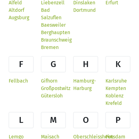
Alfeld
Liebenzell
Dinslaken
Erfurt
Altdorf
Bad
Dortmund
Augsburg
Salzuflen
Baesweiler
Berghaupten
Braunschweig
Bremen
F
G
H
K
Fellbach
Gifhorn
Hamburg-
Karlsruhe
Großpostwitz
Harburg
Kempten
Gütersloh
Koblenz
Krefeld
L
M
O
P
Lemgo
Maisach
Oberschleissheim
Potsdam