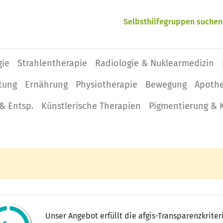
Selbsthilfegruppen suchen
gie
Strahlentherapie
Radiologie & Nuklearmedizin
tung
Ernährung
Physio­therapie
Bewegung
Apoth
& Entsp.
Künstlerische Therapien
Pigmentierung & 
Unser Angebot erfüllt die afgis-Transparenzkriter