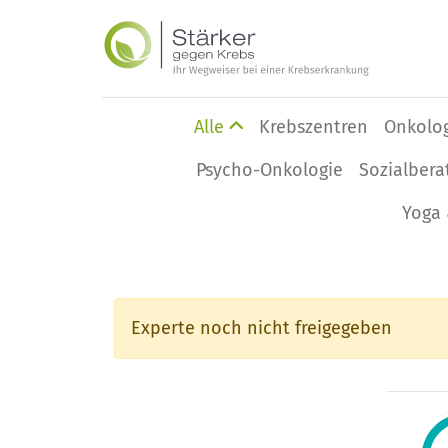
Alle
Krebszentren
Onkolo
Psycho-Onkologie
Sozialbera
Yoga 
Experte noch nicht freigegeben